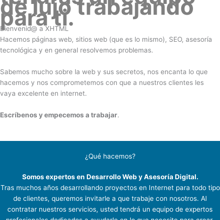
de lujo trabajando
para ti.
Bienvenid@ a XHTML
Hacemos páginas web, sitios web (que es lo mismo), SEO, asesoría
tecnológica y en general resolvemos problemas.
Sabemos mucho sobre la web y sus secretos, nos encanta lo que
hacemos y nos comprometemos con que a nuestros clientes les
vaya excelente en internet.
Escríbenos y empecemos a trabajar
.
¿Qué hacemos?
Somos expertos en Desarrollo Web y Asesoría Digital.
Tras muchos años desarrollando proyectos en Internet para todo tipo
de clientes, queremos invitarle a que trabaje con nosotros. Al
contratar nuestros servicios, usted tendrá un equipo de expertos