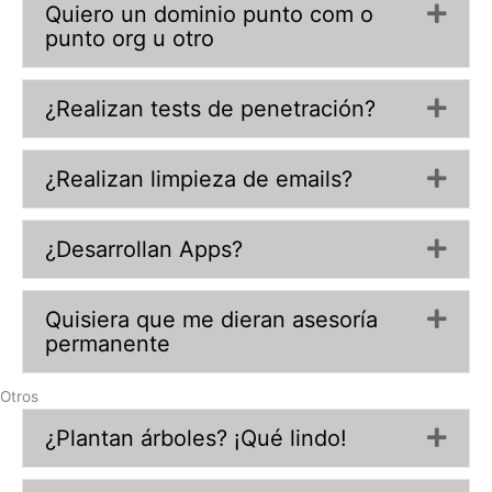
Quiero un dominio punto com o
Exp
punto org u otro
¿Realizan tests de penetración?
Exp
¿Realizan limpieza de emails?
Exp
¿Desarrollan Apps?
Exp
Quisiera que me dieran asesoría
Exp
permanente
Otros
¿Plantan árboles? ¡Qué lindo!
Exp