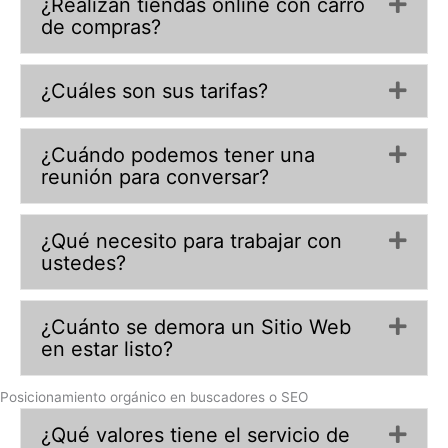
¿Realizan tiendas online con carro
Exp
de compras?
¿Cuáles son sus tarifas?
Exp
¿Cuándo podemos tener una
Exp
reunión para conversar?
¿Qué necesito para trabajar con
Exp
ustedes?
¿Cuánto se demora un Sitio Web
Exp
en estar listo?
Posicionamiento orgánico en buscadores o SEO
¿Qué valores tiene el servicio de
Exp