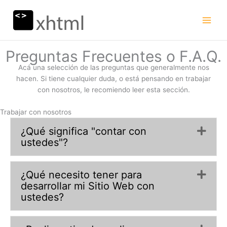
Ir
al
contenido
Preguntas Frecuentes o F.A.Q.
Acá una selección de las preguntas que generalmente nos
hacen. Si tiene cualquier duda, o está pensando en trabajar
con nosotros, le recomiendo leer esta sección.
Trabajar con nosotros
¿Qué significa "contar con
Exp
ustedes"?
¿Qué necesito tener para
Exp
desarrollar mi Sitio Web con
ustedes?